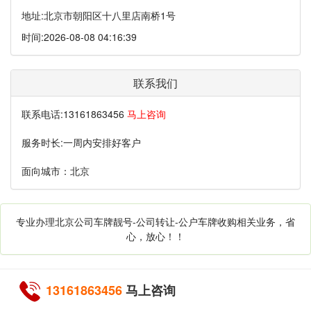
地址:
北京市朝阳区十八里店南桥1号
时间:
2026-08-08 04:16:39
联系我们
联系电话:
13161863456
马上咨询
服务时长:
一周内安排好客户
面向城市：
北京
专业办理北京公司车牌靓号-公司转让-公户车牌收购相关业务，省
心，放心！！
13161863456
马上咨询